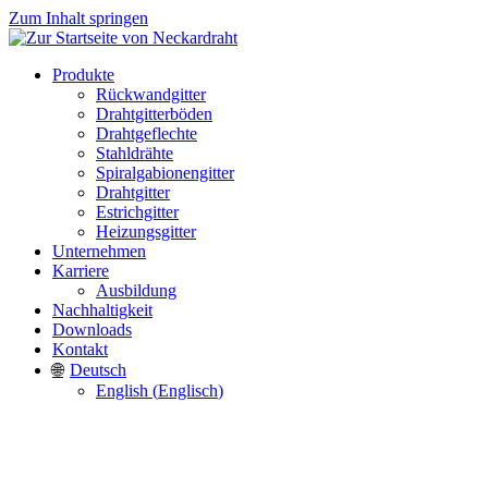
Zum Inhalt springen
Produkte
Rückwandgitter
Drahtgitterböden
Drahtgeflechte
Stahldrähte
Spiralgabionengitter
Drahtgitter
Estrichgitter
Heizungsgitter
Unternehmen
Karriere
Ausbildung
Nachhaltigkeit
Downloads
Kontakt
Deutsch
English
(
Englisch
)