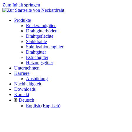
Zum Inhalt springen
Produkte
Rückwandgitter
Drahtgitterböden
Drahtgeflechte
Stahldrähte
Spiralgabionengitter
Drahtgitter
Estrichgitter
Heizungsgitter
Unternehmen
Karriere
Ausbildung
Nachhaltigkeit
Downloads
Kontakt
Deutsch
English
(
Englisch
)